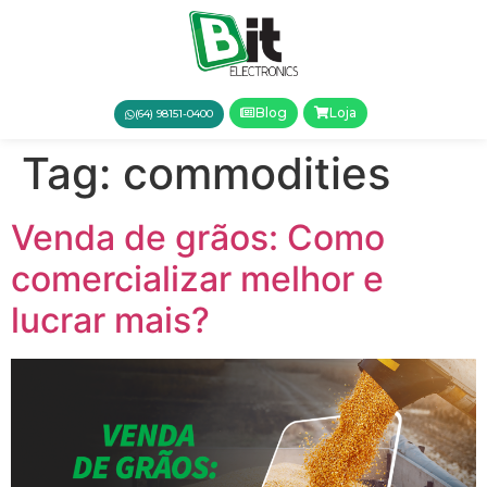
Blog
Loja
(64) 98151-0400
Tag:
commodities
Venda de grãos: Como
comercializar melhor e
lucrar mais?