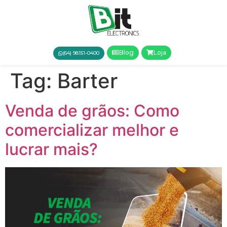
Blog
Loja
(64) 98151-0400
Tag:
Barter
Venda de grãos: Como
comercializar melhor e
lucrar mais?