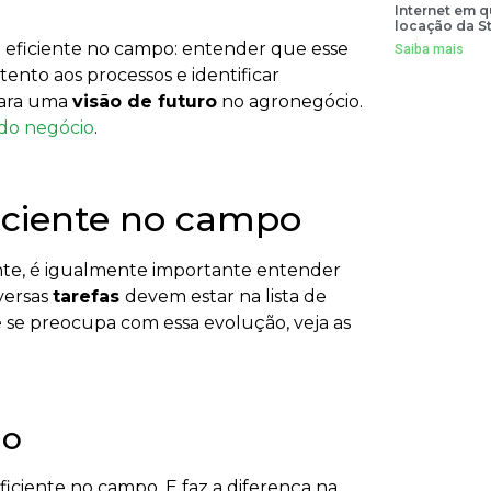
Internet em 
locação da St
 eficiente no campo: entender que esse
Saiba mais
atento aos processos e identificar
para uma
visão de futuro
no agronegócio.
do negócio
.
iciente no campo
nte, é igualmente importante entender
versas
tarefas
devem estar na lista de
 se preocupa com essa evolução, veja as
do
iciente no campo. E faz a diferença na