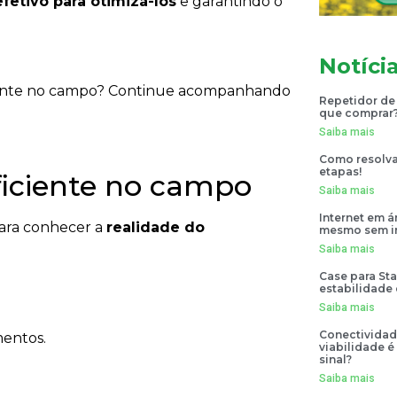
fetivo para otimizá-los
e garantindo o
Notíci
ciente no campo? Continue acompanhando
Repetidor de
que comprar
Saiba mais
Como resolva 
etapas!
ficiente no campo
Saiba mais
Internet em 
para conhecer a
realidade do
mesmo sem in
Saiba mais
Case para Sta
estabilidade
Saiba mais
Conectividad
mentos.
viabilidade é
sinal?
Saiba mais