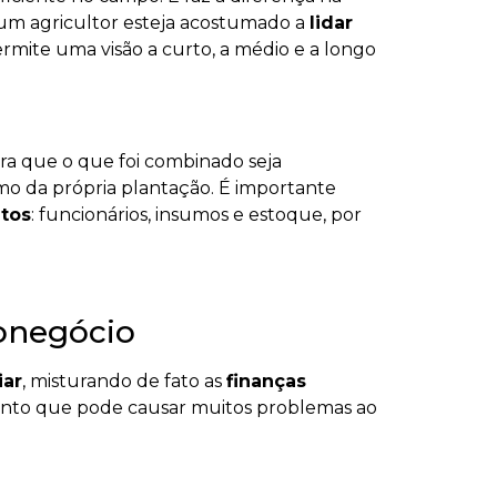
um agricultor esteja acostumado a
lidar
ermite uma visão a curto, a médio e a longo
ara que o que foi combinado seja
o da própria plantação. É importante
itos
: funcionários, insumos e estoque, por
ronegócio
iar
, misturando de fato as
finanças
onto que pode causar muitos problemas ao