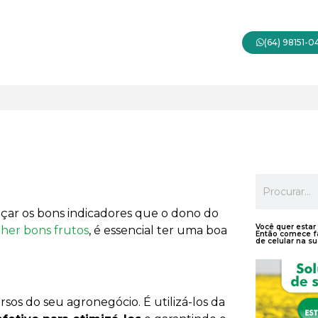
(64) 98151-
ançar os bons indicadores que o dono do
Você quer estar
lher bons frutos
, é essencial ter uma boa
Então comece fa
de celular na su
ursos do seu agronegócio. É utilizá-los da