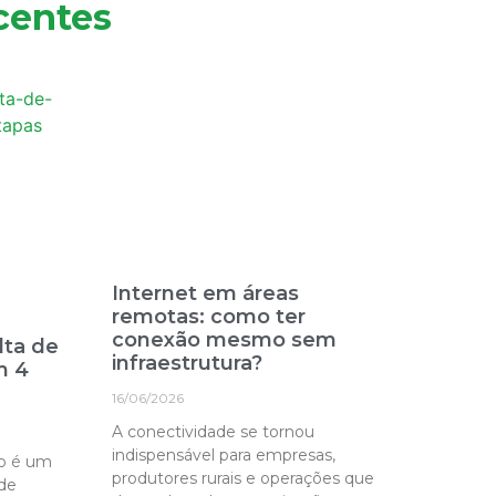
centes
Internet em áreas
remotas: como ter
conexão mesmo sem
lta de
infraestrutura?
m 4
16/06/2026
A conectividade se tornou
indispensável para empresas,
po é um
produtores rurais e operações que
de